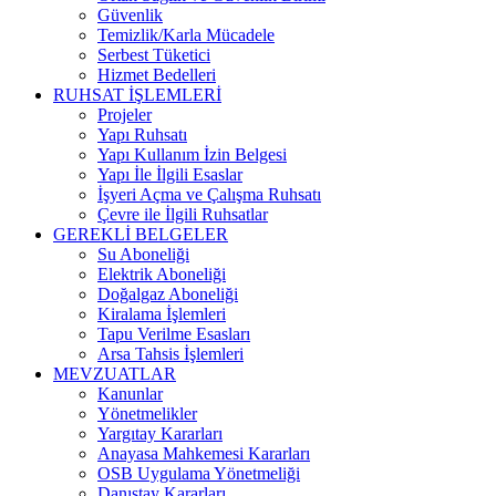
Güvenlik
Temizlik/Karla Mücadele
Serbest Tüketici
Hizmet Bedelleri
RUHSAT İŞLEMLERİ
Projeler
Yapı Ruhsatı
Yapı Kullanım İzin Belgesi
Yapı İle İlgili Esaslar
İşyeri Açma ve Çalışma Ruhsatı
Çevre ile İlgili Ruhsatlar
GEREKLİ BELGELER
Su Aboneliği
Elektrik Aboneliği
Doğalgaz Aboneliği
Kiralama İşlemleri
Tapu Verilme Esasları
Arsa Tahsis İşlemleri
MEVZUATLAR
Kanunlar
Yönetmelikler
Yargıtay Kararları
Anayasa Mahkemesi Kararları
OSB Uygulama Yönetmeliği
Danıştay Kararları