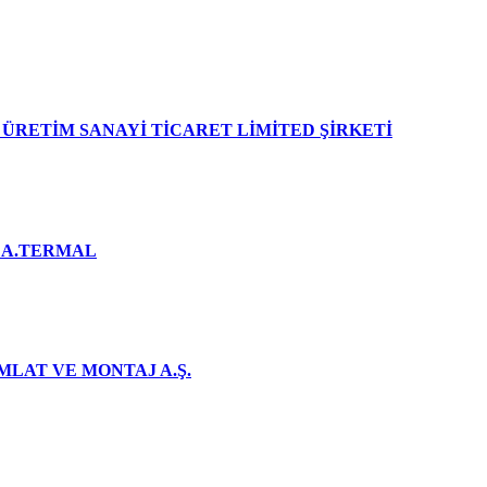
ÜRETİM SANAYİ TİCARET LİMİTED ŞİRKETİ
DA.TERMAL
MLAT VE MONTAJ A.Ş.