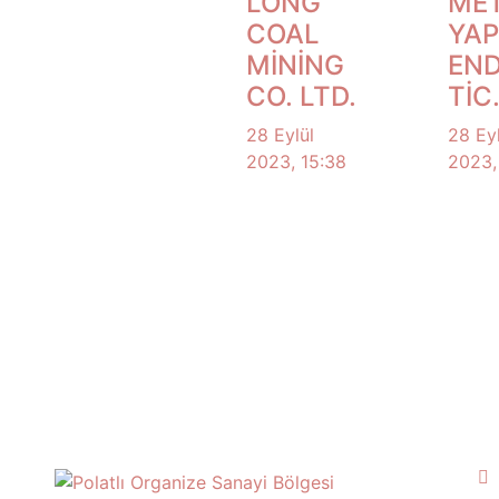
LONG
ME
COAL
YAP
MİNİNG
END
CO. LTD.
TİC
28 Eylül
28 Eyl
2023, 15:38
2023,