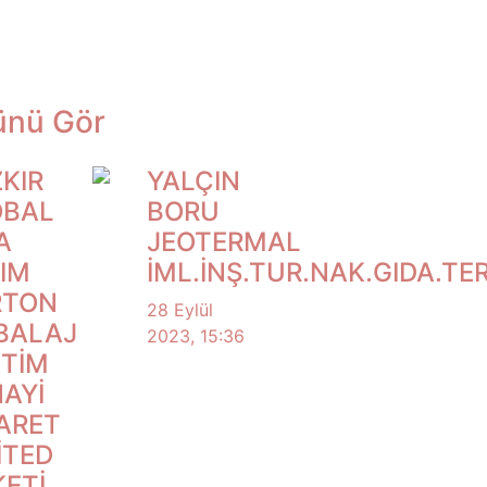
nü Gör
KIR
YALÇIN
OBAL
BORU
A
JEOTERMAL
IM
İML.İNŞ.TUR.NAK.GIDA.T
RTON
28 Eylül
BALAJ
2023, 15:36
TİM
AYİ
ARET
İTED
KETİ