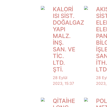
KALORİ
AKI
ISI SİST.
SİS
DOĞALGAZ
ELE
YAPI
ELE
MALZ.
PA
İNŞ.
BİL
SAN. VE
İŞL
TİC.
SAN
LTD.
İTH.
ŞTİ.
LTD
28 Eylül
28 Eyl
2023, 15:37
2023,
QİTAİHE
PO