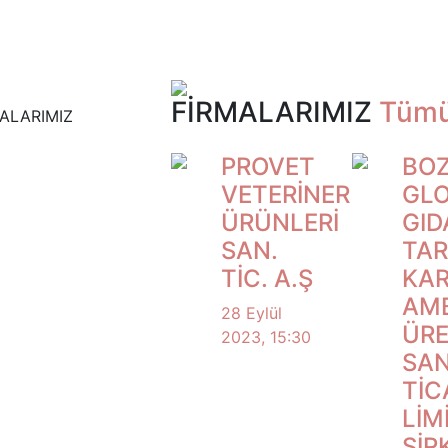
FİRMALARIMIZ
Tümü
ALARIMIZ
PROVET
BOZ
VETERİNER
GL
ÜRÜNLERİ
GID
SAN.
TAR
TİC. A.Ş
KA
AM
28 Eylül
ÜRE
2023, 15:30
SAN
TİC
LİM
ŞİR