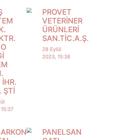
Ş
PROVET
TEM
VETERİNER
K.
ÜRÜNLERİ
KTR.
SAN.TİC.A.Ş.
NO
28 Eylül
Gİ
2023, 15:38
EM
.
 İHR.
. ŞTİ
ül
 15:37
LARKON
PANELSAN