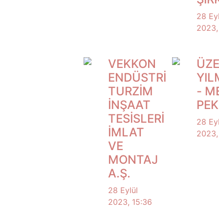
28 Eyl
2023,
VEKKON
ÜZE
ENDÜSTRİ
YIL
TURZİM
- M
İNŞAAT
PEK
TESİSLERİ
28 Eyl
İMLAT
2023,
VE
MONTAJ
A.Ş.
28 Eylül
2023, 15:36