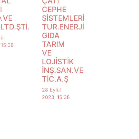
TAL
ÇATI
I
CEPHE
.VE
SİSTEMLERİ
.LTD.ŞTİ.
TUR.ENERJİ
GIDA
ül
TARIM
 15:38
VE
LOJİSTİK
İNŞ.SAN.VE
TİC.A.Ş
28 Eylül
2023, 15:38