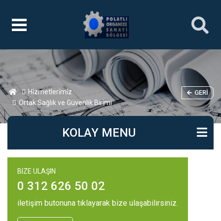
Hi̇zmetleri̇mi̇z
GERI
Ortak Sağlık ve Güvenlik Birimi
KOLAY MENU
BIZE ULAŞIN
0 312 626 50 02
iletişim butonuna tıklayarak bize ulaşabilirsiniz.