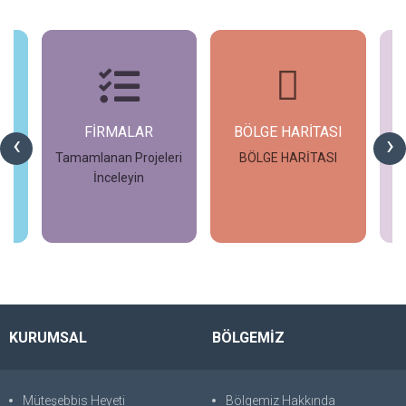
FİRMALAR
BÖLGE HARİTASI
‹
›
Tamamlanan Projeleri
BÖLGE HARİTASI
İnceleyin
G
İncele
İncele
KURUMSAL
BÖLGEMİZ
Müteşebbis Heyeti
Bölgemiz Hakkında