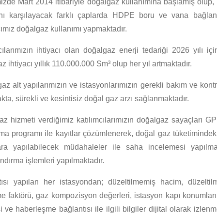
zde Mart 2014 itibariyle doğalgaz kullanımına başlamış olup, b
ını karşılayacak farklı çaplarda HDPE boru ve vana bağlant
cımız doğalgaz kullanımı yapmaktadır.
cılarımızın ihtiyacı olan doğalgaz enerji tedariği 2026 yılı 
z ihtiyacı yıllık 110.000.000 Sm³ olup her yıl artmaktadır.
az alt yapılarımızın ve istasyonlarımızın gerekli bakım ve kontro
kta, sürekli ve kesintisiz doğal gaz arzı sağlanmaktadır.
z hizmeti verdiğimiz katılımcılarımızın doğalgaz sayaçları 
ma programı ile kayıtlar çözümlenerek, doğal gaz tüketimindeki
ara yapılabilecek müdahaleler ile saha incelemesi yapılmas
andırma işlemleri yapılmaktadır.
ısı yapılan her istasyondan; düzeltilmemiş hacim, düzeltilmiş 
e faktörü, gaz kompozisyon değerleri, istasyon kapı konumları, fil
i ve haberleşme bağlantısı ile ilgili bilgiler dijital olarak izle