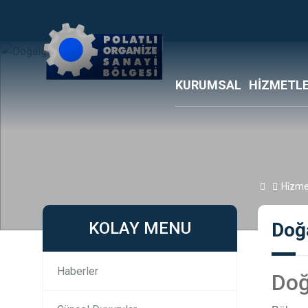
KURUMSAL
HİZMETLE
Hi̇zmet
KOLAY MENU
Doğ
Haberler
Doğ