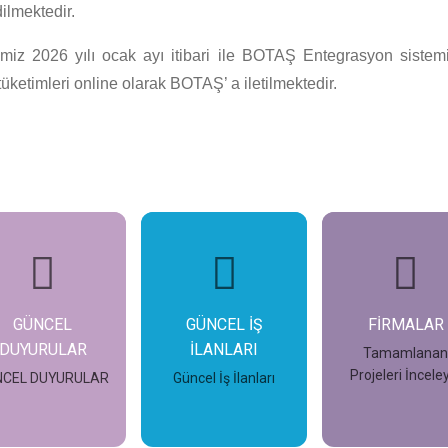
dilmektedir.
miz 2026 yılı ocak ayı itibari ile BOTAŞ Entegrasyon sistemi
 tüketimleri online olarak BOTAŞ’ a iletilmektedir.
GÜNCEL
GÜNCEL İŞ
FİRMALAR
DUYURULAR
İLANLARI
Tamamlana
Projeleri İncele
NCEL DUYURULAR
Güncel İş İlanları
İncele
İncele
İncele