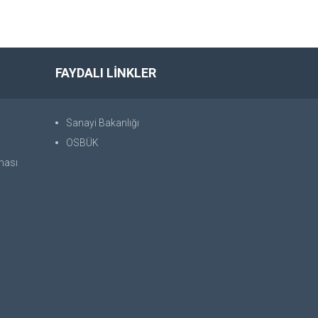
FAYDALI LİNKLER
Sanayi Bakanlığı
OSBÜK
nması