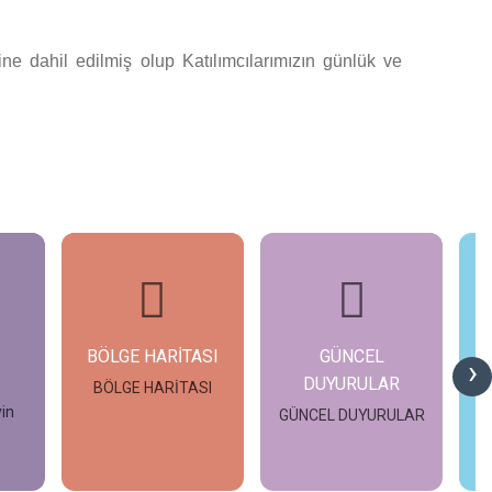
ne dahil edilmiş olup Katılımcılarımızın günlük ve
BÖLGE HARİTASI
GÜNCEL
›
DUYURULAR
n
BÖLGE HARİTASI
yin
GÜNCEL DUYURULAR
İncele
İncele