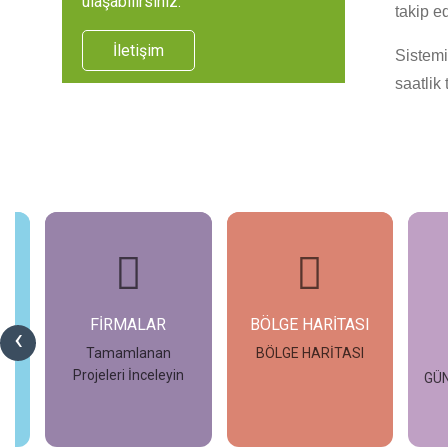
ulaşabilirsiniz.
takip e
İletişim
Sistemi
saatlik
FİRMALAR
BÖLGE HARİTASI
‹
Tamamlanan
BÖLGE HARİTASI
Projeleri İnceleyin
GÜ
İncele
İncele