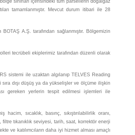
ölge sınırları içerisindeki tüm parsellerin doğalgaz
ıları tamamlanmıştır. Mevcut durum itibari ile 28
için BOTAŞ A.Ş. tarafından sağlanmıştır. Bölgemizin
lleri tecrübeli ekiplerimiz tarafından düzenli olarak
GPRS sistemi ile uzaktan algılanıp TELVES Reading
 sıra dışı düşüş ya da yükselişler ve ölçüme ilişkin
ı gereken yerlerin tespit edilmesi işlemleri ile
hacim, sıcaklık, basınç, sıkıştırılabilirlik oranı,
tre tıkanıklık seviyesi, tarih, saat, korrektör enerji
nmekte ve katılımcıların daha iyi hizmet alması amaçlı