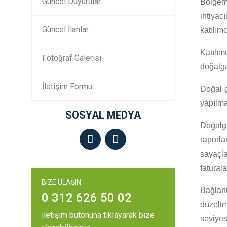
Güncel Duyurular
Bölgemi
ihtiyac
Güncel İlanlar
katılım
Katılım
Fotoğraf Galerisi
doğalga
İletişim Formu
Doğal g
yapılma
SOSYAL MEDYA
Doğalga
raporla
sayaçl
fatural
BIZE ULAŞIN
Bağlant
0 312 626 50 02
düzeltm
iletişim butonuna tıklayarak bize
seviyes